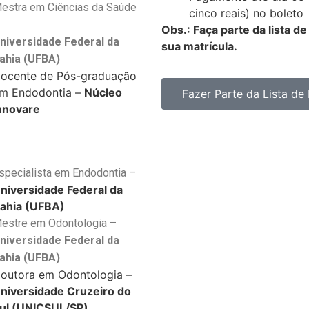
estra em Ciências da Saúde
cinco reais) no boleto
–
Obs.: Faça parte da lista d
niversidade Federal da
sua matrícula.
ahia (UFBA)
ocente de Pós-graduação
m Endodontia –
Núcleo
Fazer Parte da Lista de
nnovare
specialista em Endodontia –
niversidade Federal da
ahia (UFBA)
estre em Odontologia –
niversidade Federal da
ahia (UFBA)
outora em Odontologia –
niversidade Cruzeiro do
ul (UNICSUL/SP)