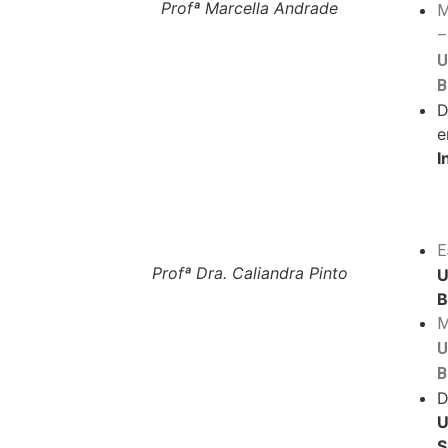
Profª Marcella Andrade
M
U
B
D
e
I
‎
E
Profª Dra. Caliandra Pinto
U
B
M
U
B
D
U
S