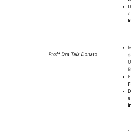
D
e
I
‎
M
Profª Dra Taís Donato
d
U
B
E
F
D
e
I
‎