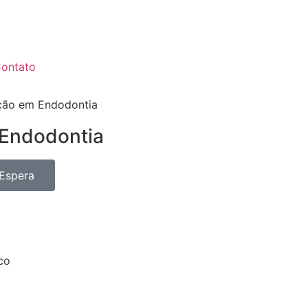
ontato
ação em Endodontia
 Endodontia
 Espera
ico