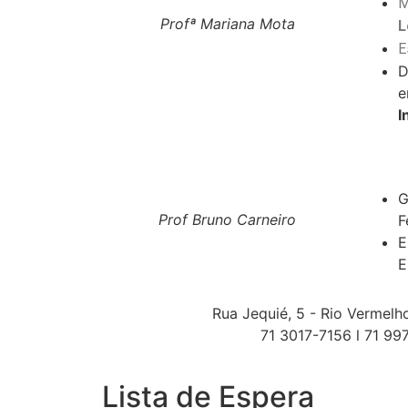
M
Profª Mariana Mota
L
E
D
e
I
‎
G
Prof Bruno Carneiro
F
E
E
Rua Jequié, 5 - Rio Vermelh
71 3017-7156 l 71 9
Lista de Espera