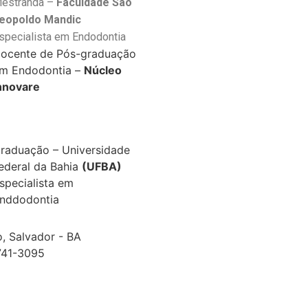
estranda –
Faculdade São
eopoldo Mandic
specialista em Endodontia
ocente de Pós-graduação
m Endodontia –
Núcleo
nnovare
raduação – Universidade
ederal da Bahia
(UFBA)
specialista em
nddodontia
o, Salvador - BA
9741-3095