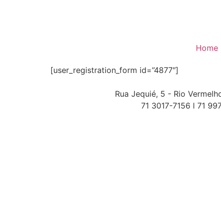
Home
[user_registration_form id=”4877″]
Rua Jequié, 5 - Rio Vermelh
71 3017-7156 l 71 9